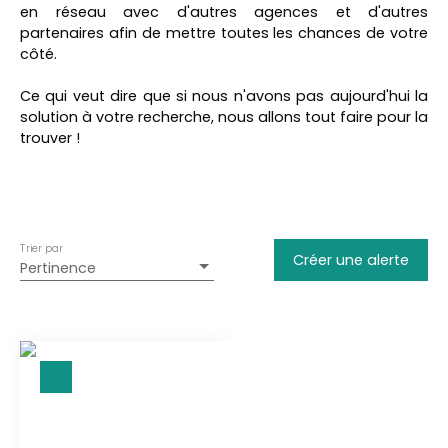
Terrain
en réseau avec d'autres agences et d'autres
partenaires afin de mettre toutes les chances de votre
Localisation
côté.
Magnan (32110)
Ce qui veut dire que si nous n'avons pas aujourd'hui la
Budget max (€)
solution à votre recherche, nous allons tout faire pour la
trouver !
Surface min (m²)
Rechercher
Trier par
Créer une alerte
Pertinence