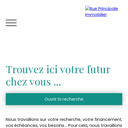
Trouvez ici votre futur
chez vous ...
Ouvrir la recherche
ACCUEIL
ACHETER
VENDRE
TROUVER UNE LOCATION
Vente
Location
Nous travaillons sur votre recherche, votre financement,
Type de bien
Estimation
vos échéances, vos besoins…
Pour cela, nous travaillons