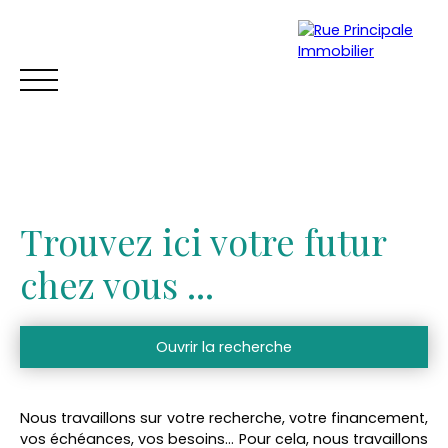
Trouvez ici votre futur
chez vous ...
Ouvrir la recherche
ACCUEIL
ACHETER
VENDRE
TROUVER UNE LOCATION
Vente
Location
Nous travaillons sur votre recherche, votre financement,
Type de bien
Estimation
vos échéances, vos besoins…
Pour cela, nous travaillons