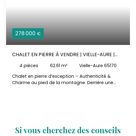
278 000
€
CHALET EN PIERRE À VENDRE | VIELLE-AURE |
HAUTES PYRÉNÉES (65)
4
pièces
62.61
m²
Vielle-Aure 65170
Chalet en pierre d’exception – Authenticité &
Charme au pied de la montagne. Derrière une
porte classée, découvrez un havre de paix où le
temps semble suspendu. Ce superbe chalet en
pierre de taille, alliant authenticité et confort
moderne, vous invite à vivre la montagne
autrement. Intérieur chaleureux et fonctionnel : -
Au rez-de-chaussée, une entrée accueillante
mène à une pièce de vie dominée par une
Si vous cherchez des conseils
cheminée en pierre, cœur battant du chalet. La