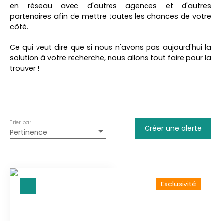
Maison
en réseau avec d'autres agences et d'autres
partenaires afin de mettre toutes les chances de votre
Localisation
côté.
Vielle-Aure (65170)
Ce qui veut dire que si nous n'avons pas aujourd'hui la
Budget max (€)
solution à votre recherche, nous allons tout faire pour la
trouver !
Surface min (m²)
Rechercher
Trier par
Créer une alerte
Pertinence
Exclusivité