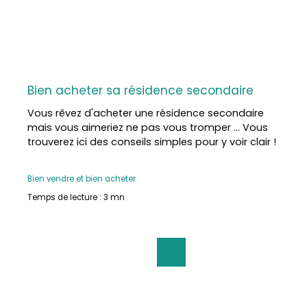
sans stress, immédiatement, avec tout le
nécessaire. ☎ Contactez‑nous pour organiser une
visite — cette maison pourrait être le cadre idéal
de votre nouvelle vie de famille ! Mandat géré par
Mélanie Lafitte 05 62 02 28 83 Carte Pro : CPI
32012018000024323 Votre agence Rue Principale
Immobilier, locale et indépendante, vous
Bien acheter sa résidence secondaire
accompagne avec sérieux et convivialité dans
Vous rêvez d'acheter une résidence secondaire
tous vos projets au carrefour du Gers, des Landes
mais vous aimeriez ne pas vous tromper ... Vous
et des Pyrénées.
trouverez ici des conseils simples pour y voir clair !
Bien vendre et bien acheter
Temps de lecture : 3 mn