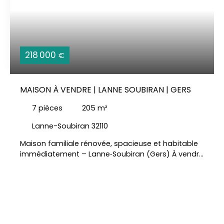
218 000
€
MAISON À VENDRE | LANNE SOUBIRAN | GERS
7
pièces
205
m²
Lanne-Soubiran 32110
Maison familiale rénovée, spacieuse et habitable
immédiatement – Lanne‑Soubiran (Gers) À vendre
: Belle maison de 205 m² habitables, entièrement
rénovée avec beaucoup de soin, en plein cœur du
Gers, sur un terrain de 2 380 m² — Elle sera parfaite
pour une famille cherchant le confort, des volume
et la tranquillité. Le confort au quotidien : Une
grande pièce de vie, lumineuse, ouverte, salon