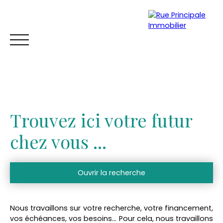
Trouvez ici votre futur
chez vous ...
Ouvrir la recherche
ACCUEIL
ACHETER
VENDRE
TROUVER UNE LOCATION
Vente
Location
Nous travaillons sur votre recherche, votre financement,
Type de bien
Estimation
vos échéances, vos besoins…
Pour cela, nous travaillons