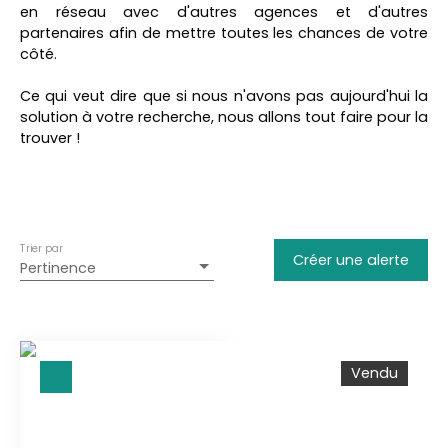
Maison
en réseau avec d'autres agences et d'autres
partenaires afin de mettre toutes les chances de votre
Localisation
côté.
Lanne-Soubiran (32110)
Ce qui veut dire que si nous n'avons pas aujourd'hui la
Budget max (€)
solution à votre recherche, nous allons tout faire pour la
trouver !
Surface min (m²)
Rechercher
Trier par
Créer une alerte
Pertinence
Vendu