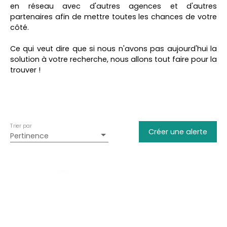
Maison
en réseau avec d'autres agences et d'autres
partenaires afin de mettre toutes les chances de votre
Localisation
côté.
Caupenne-d'Armagnac (32110)
Ce qui veut dire que si nous n'avons pas aujourd'hui la
Budget max (€)
solution à votre recherche, nous allons tout faire pour la
trouver !
Surface min (m²)
Rechercher
Trier par
Créer une alerte
Pertinence