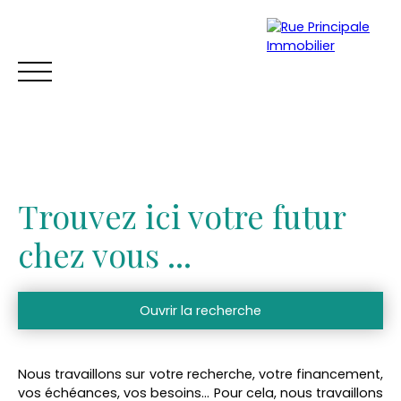
Trouvez ici votre futur
chez vous ...
Ouvrir la recherche
ACCUEIL
ACHETER
VENDRE
TROUVER UNE LOCATION
Vente
Location
Nous travaillons sur votre recherche, votre financement,
Type de bien
Estimation
vos échéances, vos besoins…
Pour cela, nous travaillons