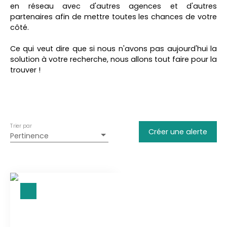
Maison
en réseau avec d'autres agences et d'autres
partenaires afin de mettre toutes les chances de votre
Localisation
côté.
Arblade-le-Haut (32110)
Ce qui veut dire que si nous n'avons pas aujourd'hui la
Budget max (€)
solution à votre recherche, nous allons tout faire pour la
trouver !
Surface min (m²)
Rechercher
Trier par
Créer une alerte
Pertinence