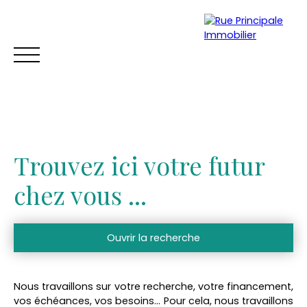
Trouvez ici votre futur
chez vous ...
Ouvrir la recherche
ACCUEIL
ACHETER
VENDRE
TROUVER UNE LOCATION
Vente
Location
Nous travaillons sur votre recherche, votre financement,
Type de bien
Estimation
vos échéances, vos besoins…
Pour cela, nous travaillons