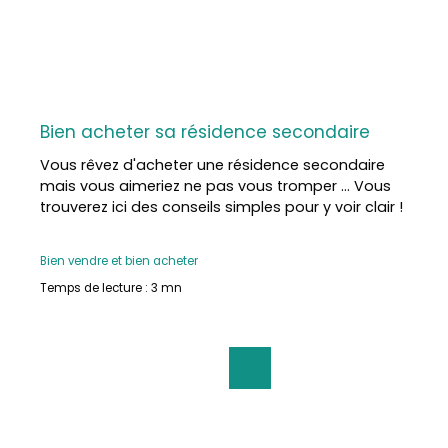
Principale Immobilier, locale et indépendante, vous
accompagne avec sérieux et convivialité dans
tous vos projets au carrefour du Gers, des Landes
et des Pyrénées.
Bien acheter sa résidence secondaire
Vous rêvez d'acheter une résidence secondaire
mais vous aimeriez ne pas vous tromper ... Vous
trouverez ici des conseils simples pour y voir clair !
Bien vendre et bien acheter
Temps de lecture : 3 mn