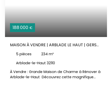
188 000
€
MAISON À VENDRE | ARBLADE LE HAUT | GERS
(32)
5
pièces
234
m²
Arblade-le-Haut 32110
À Vendre : Grande Maison de Charme à Rénover à
Arblade-le-Haut Découvrez cette magnifique
propriété de 234m² + autant de dépendances,
nichée sur les hauteurs d'Arblade-le-Haut, offrant
calme et sérénité au cœur de la campagne.
Caractéristiques principales : - Surface habitable
de la maison ancienne : 234m² - Dépendances
attenantes : 494m² avec plancher refait, double