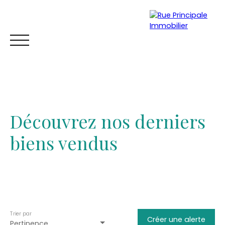
Découvrez nos derniers
biens vendus
ACCUEIL
ACHETER
VENDRE
TROUVER UNE LOCATION
Trier par
Estimation
Créer une alerte
Pertinence