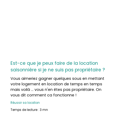
Les plus :
Emplacement idéal avec tous les commerces
accessibles à pied.
Double vitrage intégral pour une meilleure
isolation.
Cheminée avec insert bois pour un chauffage
économique.
Combles aménageables pour agrandir votre
espace de vie.
Vue imprenable sur les Pyrénées.
Raccordement au tout-à-l’égout.
Est-ce que je peux faire de la location
Ne manquez pas cette opportunité unique de
saisonnière si je ne suis pas propriétaire ?
vivre dans un cadre agréable et pratique.
Contactez-nous dès aujourd'hui pour organiser
Vous aimeriez gagner quelques sous en mettant
une visite !
votre logement en location de temps en temps
mais voilà ... vous n'en êtes pas propriétaire. On
Mandat géré par Nicolas Lannelongue - tel :
vous dit comment ca fonctionne !
0610097756
Réussir sa location
Agent commercial RSAC d'Auch n° 520891250
Temps de lecture : 3 mn