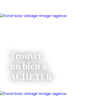
Trouver
un bien à
ACHETER