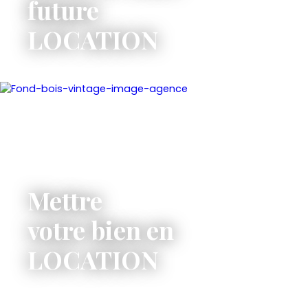
future
LOCATION
Mettre
votre bien en
LOCATION