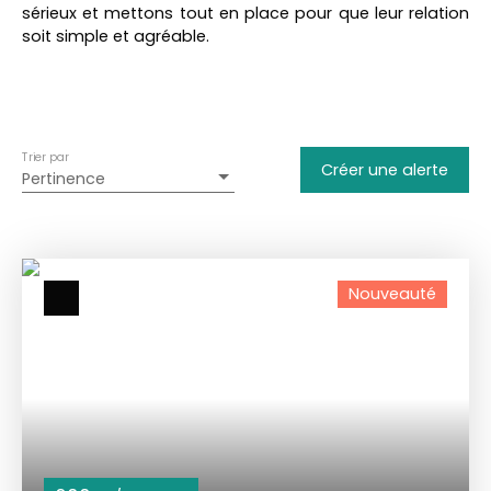
Immobilier Pro
sérieux et mettons tout en place pour que leur relation
soit simple et agréable.
Localisation
Aire-sur-l'Adour (40800)
Loyer max (€/mois)
Trier par
Créer une alerte
Pertinence
Surface min (m²)
Rechercher
Nouveauté