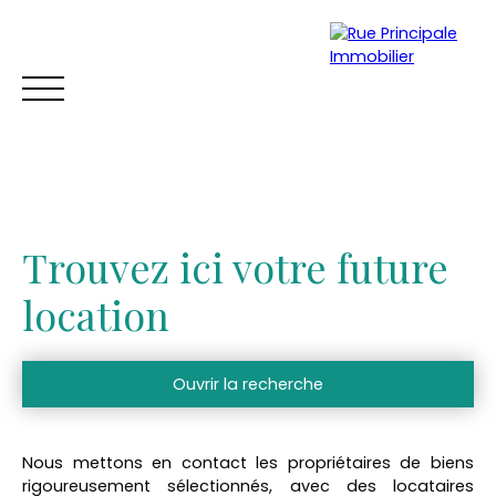
Trouvez ici votre future
location
Ouvrir la recherche
ACCUEIL
ACHETER
VENDRE
TROUVER UNE LOCATION
Vente
Location
Nous mettons en contact les propriétaires de biens
Type de bien
Estimation
rigoureusement sélectionnés, avec des locataires