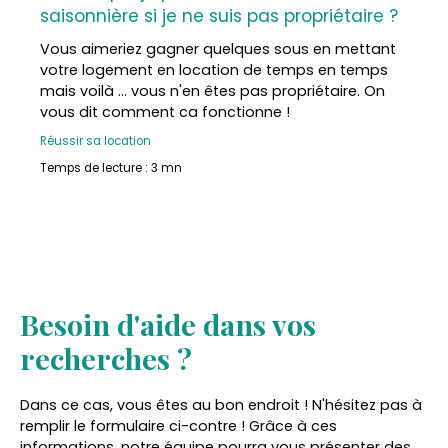
Immobilier, locale et indépendante, vous
saisonnière si je ne suis pas propriétaire ?
accompagne avec sérieux et convivialité dans
tous vos projets au carrefour du Gers, des Landes
Vous aimeriez gagner quelques sous en mettant
et des Pyrénées.
votre logement en location de temps en temps
mais voilà ... vous n'en êtes pas propriétaire. On
vous dit comment ca fonctionne !
Réussir sa location
Temps de lecture : 3 mn
Besoin d'aide dans vos
recherches ?
Dans ce cas, vous êtes au bon endroit ! N'hésitez pas à
remplir le formulaire ci-contre ! Grâce à ces
informations, notre équipe pourra vous présenter des