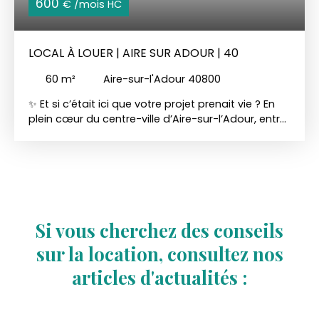
600
€ /mois HC
LOCAL À LOUER | AIRE SUR ADOUR | 40
60
m²
Aire-sur-l'Adour 40800
✨ Et si c’était ici que votre projet prenait vie ? En
plein cœur du centre-ville d’Aire-sur-l’Adour, entre
la rue piétonne et le marché, découvrez ce local
d’environ 60 m², une réserve spacieuse et un WC,
bénéficiant d’un emplacement visible sur un axe
passant et à proximité immédiate de plusieurs
parkings. Pensé comme un lieu à faire évoluer
selon votre activité, ce local peut accueillir
différents projets : boutique, atelier, espace
Si vous cherchez des conseils
partagé, bureaux, activité artisanale, créative ou
sur la location, consultez nos
de services… 💡 Dans la conjoncture actuelle, nous
sommes convaincus que propriétaires et porteurs
articles d'actualités :
de projets doivent travailler main dans la main.
C’est pourquoi propriétaires et agence souhaitent
ici accompagner de véritables projets de vie et